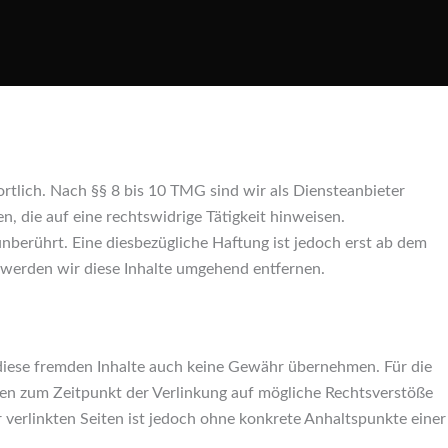
rtlich. Nach §§ 8 bis 10 TMG sind wir als Diensteanbieter
, die auf eine rechtswidrige Tätigkeit hinweisen.
berührt. Eine diesbezügliche Haftung ist jedoch erst ab dem
werden wir diese Inhalte umgehend entfernen.
r diese fremden Inhalte auch keine Gewähr übernehmen. Für die
urden zum Zeitpunkt der Verlinkung auf mögliche Rechtsverstöße
 verlinkten Seiten ist jedoch ohne konkrete Anhaltspunkte einer