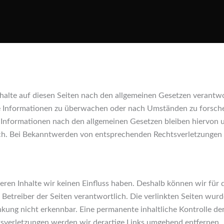
halte auf diesen Seiten nach den allgemeinen Gesetzen verantwo
de Informationen zu überwachen oder nach Umständen zu forschen
Informationen nach den allgemeinen Gesetzen bleiben hiervon un
ich. Bei Bekanntwerden von entsprechenden Rechtsverletzungen 
deren Inhalte wir keinen Einfluss haben. Deshalb können wir fü
der Betreiber der Seiten verantwortlich. Die verlinkten Seiten w
kung nicht erkennbar. Eine permanente inhaltliche Kontrolle der
sverletzungen werden wir derartige Links umgehend entfernen.